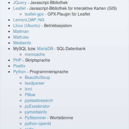
JQuery
- Javascript-Bibliothek
Leaflet
- Javascript-Bibliothek für interaktive Karten (GIS)
leaflet-gpx
- GPX-Plaugin für Leaflet
LemonLDAP::NG
Linux (Ubuntu)
- Betriebssystem
Mailman
MathJax
Mediainfo
MySQL bzw.
MariaDB
- SQL-Datenbank
memcache
PHP
- Skriptsprache
Postfix
Python
- Programmiersprache
BeautifulSoup
feedparser
lxml
Pillow
pyelasticsearch
pyExcelerator
pymediainfo
PyStemmer
- Wortstämme
python-openid
redis