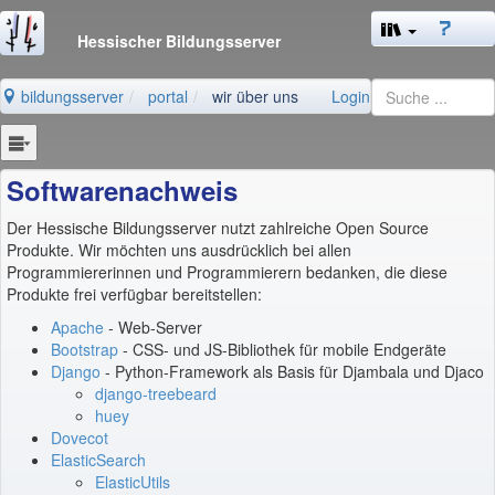
Hessischer Bildungsserver
bildungsserver
portal
wir über uns
Login
Softwarenachweis
Der Hessische Bildungsserver nutzt zahlreiche Open Source
Produkte. Wir möchten uns ausdrücklich bei allen
Programmiererinnen und Programmierern bedanken, die diese
Produkte frei verfügbar bereitstellen:
Apache
- Web-Server
Bootstrap
- CSS- und JS-Bibliothek für mobile Endgeräte
Django
- Python-Framework als Basis für Djambala und Djaco
django-treebeard
huey
Dovecot
ElasticSearch
ElasticUtils